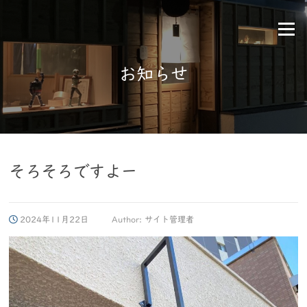
Skip
to
Menu
content
お知らせ
そろそろですよー
2024年11月22日
Author:
サイト管理者